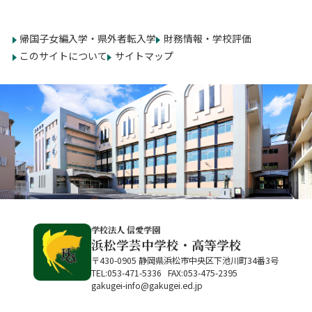
帰国子女編入学・県外者転入学
財務情報・学校評価
このサイトについて
サイトマップ
学校法人 信愛学園
浜松学芸中学校・高等学校
〒430-0905 静岡県浜松市中央区下池川町34番3号
TEL:053-471-5336 FAX:053-475-2395
gakugei-info@gakugei.ed.jp