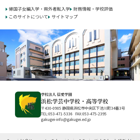
帰国子女編入学・県外者転入学
財務情報・学校評価
このサイトについて
サイトマップ
学校法人 信愛学園
浜松学芸中学校・高等学校
〒430-0905 静岡県浜松市中央区下池川町34番3号
TEL:053-471-5336 FAX:053-475-2395
gakugei-info@gakugei.ed.jp