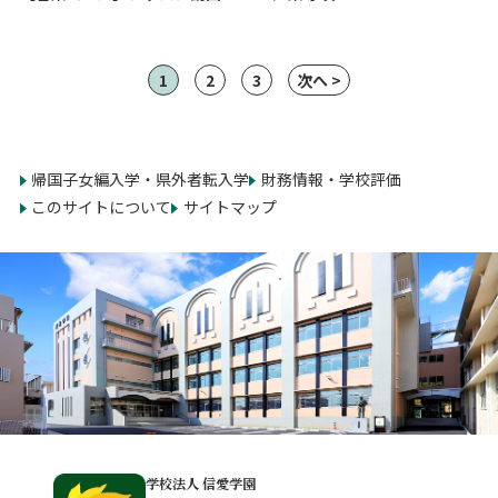
1
2
3
次へ >
帰国子女編入学・県外者転入学
財務情報・学校評価
このサイトについて
サイトマップ
学校法人 信愛学園